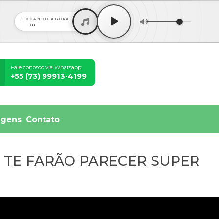
TOCANDO AGORA
...
Fale conosco via Whatsapp:
+55 (73) 99913-4199
agens
Contato
 TE FARÃO PARECER SUPER