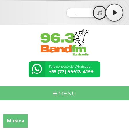
...
Fale conosco via Whatsapp:
+55 (73) 99913-4199
MENU
Música